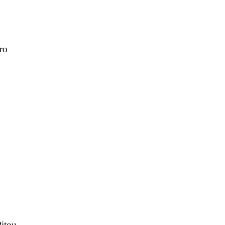
ro
itou