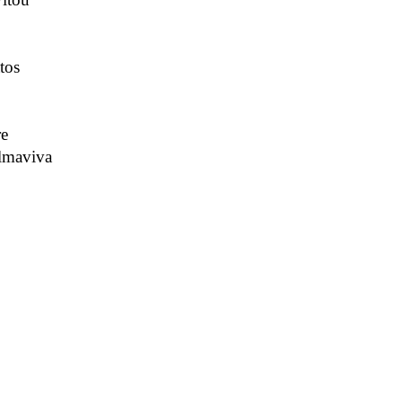
tos
re
Almaviva