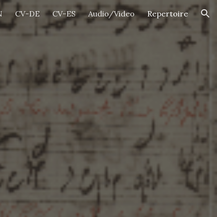
N
CV-DE
CV-ES
Audio/Video
Repertoire
ion