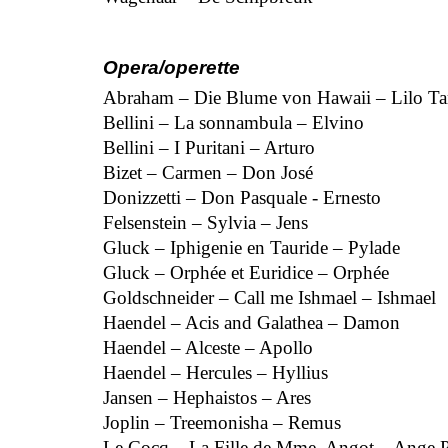
Opera/operette
Abraham – Die Blume von Hawaii – Lilo Ta
Bellini – La sonnambula – Elvino
Bellini – I Puritani – Arturo
Bizet – Carmen – Don José
Donizzetti – Don Pasquale - Ernesto
Felsenstein – Sylvia – Jens
Gluck – Iphigenie en Tauride – Pylade
Gluck – Orphée et Euridice – Orphée
Goldschneider – Call me Ishmael – Ishmael
Haendel – Acis and Galathea – Damon
Haendel – Alceste – Apollo
Haendel – Hercules – Hyllius
Jansen – Hephaistos – Ares
Joplin – Treemonisha – Remus
Le Cocq – La Fille de Mme. Angot – Ange P